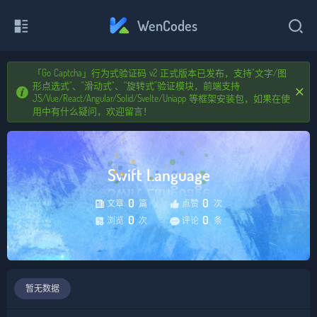
WenCodes
下拉即可刷新...
「Go Captcha」行为式验证码 v2 正式版本已发布，支持"文字/图
闪电云
其 他
蓝奏云
形点选式"、"滑动式"、“旋转式”验证模块，前端支持
JS/Vue/React/Angular/Solid/Svelte/Uniapp 等框架安装包，如果在使
用中有什么疑问，欢迎留言！
Swift Language
Swift Language
0
0
文章
篇
点赞
次
0
0
浏览
次
评论
条
暂无数据