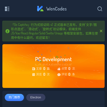
WenCodes
下拉即可刷新...
「Go Captcha」行为式验证码 v2 正式版本已发布，支持"文字/图
闪电云
其 他
蓝奏云
形点选式"、"滑动式"、“旋转式”验证模块，前端支持
JS/Vue/React/Angular/Solid/Svelte/Uniapp 等框架安装包，如果在使
用中有什么疑问，欢迎留言！
PC Development
PC Development
0
0
文章
篇
点赞
次
0
0
浏览
次
评论
条
热门推荐
Electron