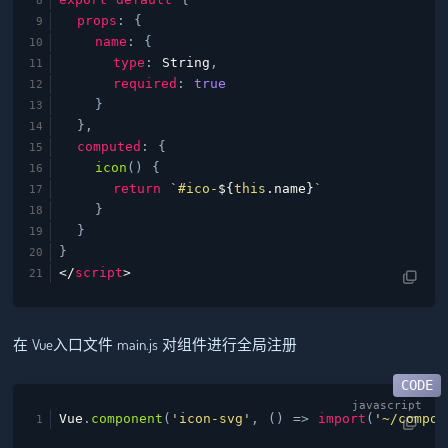
props
: {
name
: {
type
:
String
,
required
:
true
}
},
computed
: {
icon
(
) {
return
`#ico-
${
this
.name}
`
}
}
}
</
script
>
在 Vue入口文件 main.js 对组件进行全局注册
Vue
.
component
(
'icon-svg'
,
() =>
import
(
'~/compon