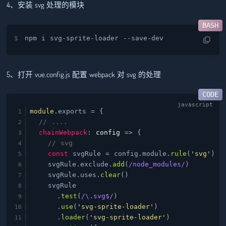
4、安装 svg 处理的模块
npm i svg-sprite-loader --save-dev
5、打开 vue.config.js 配置 webpack 对 svg 的处理
module
.
exports
= {
// ....
chainWebpack
:
config
=>
{
// svg
const
svgRule = config.
module
.
rule
(
'svg'
)
svgRule.
exclude
.
add
(
/node_modules/
)
svgRule.
uses
.
clear
()
svgRule
.
test
(
/\.svg$/
)
.
use
(
'svg-sprite-loader'
)
.
loader
(
'svg-sprite-loader'
)