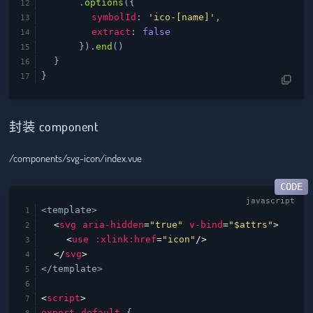
.
options
({
symbolId
:
'ico-[name]'
,
extract
:
false
}).
end
()
}
}
封装 component
/components/svg-icon/index.vue
<template>
<
svg
aria-hidden
=
"true"
v-bind
=
"$attrs"
>
<
use
:xlink:href
=
"icon"
/>
</
svg
>
</template>
<
script
>
export
default
{