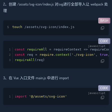
2、创建 /assets/svg-icon/index.js 对svg进行全部导入让 webpack 处
理
touch
 /assets/svg-icon/index.js
const
requireAll
= requireContext => requireCont
const
req =
require
.
context
(
'./svg-icon'
,
true
requireAll
(req)
3、在 Vue 入口文件 main.js 中进行 import
import
'@/assets/svg-icon'