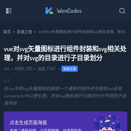
WenCodes
下拉即可刷新...
首页
›
前端工程
›
vue对svg矢量图标进行组件封装和svg相关处理，并对svg的目录进行子目录划分
闪电云
其 他
蓝奏云
vue对svg矢量图标进行组件封装和svg相关处
理，并对svg的目录进行子目录划分
Vue
10月01, 2021
浏览
2,847
单篇文章
在vue中把svg矢量图标封装成一个通用的组件并注册到vue全局
components中以便引用，并对svg图标进行归类划分为不同的子目
录存放
点击生成页面海报
支持二维码扫描，以及短链接，分享到好友